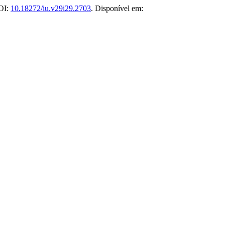
DOI:
10.18272/iu.v29i29.2703
. Disponível em: