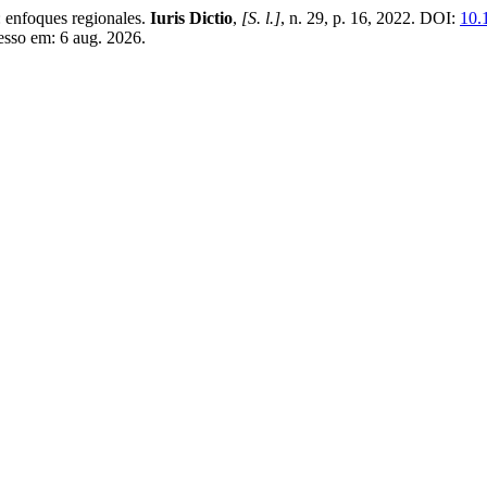
nfoques regionales.
Iuris Dictio
,
[S. l.]
, n. 29, p. 16, 2022. DOI:
10.
esso em: 6 aug. 2026.