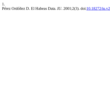
1.
Pérez Ordóñez D. El Habeas Data.
IU
. 2001;2(3). doi:
10.18272/iu.v2