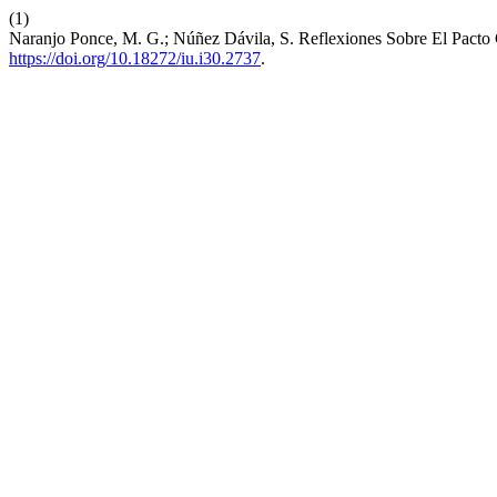
(1)
Naranjo Ponce, M. G.; Núñez Dávila, S. Reflexiones Sobre El Pacto
https://doi.org/10.18272/iu.i30.2737
.