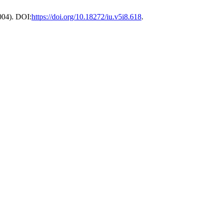
2004). DOI:
https://doi.org/10.18272/iu.v5i8.618
.