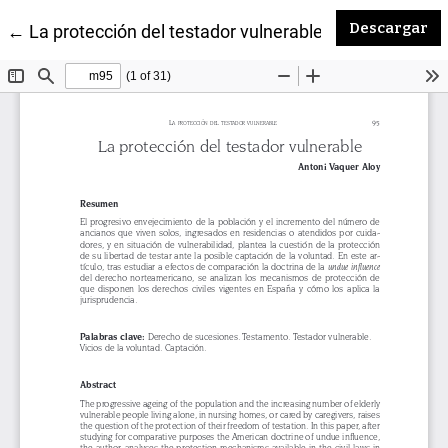
De
Descargar
Volver a los detalles del artículo
←
La protección del testador vulnerable