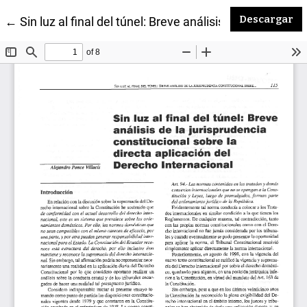
De
Descargar
Volver a los detalles del artículo
←
Sin luz al final del túnel: Breve análisis de la jurisp