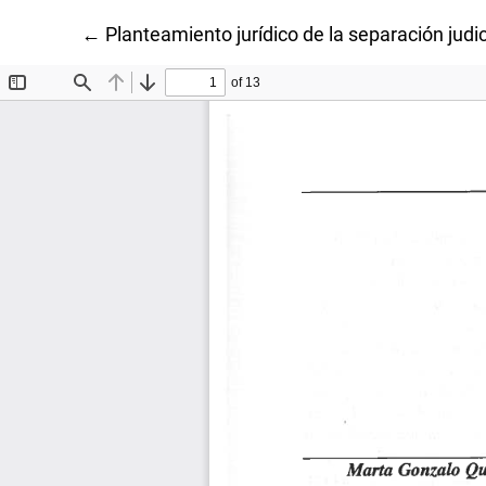
Volver a los detalles del artículo
←
Planteamiento jurídico de la separación judi