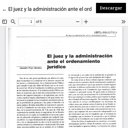
De
Descargar
Volver a los detalles del artículo
←
El juez y la administración ante el ordenamiento juríd