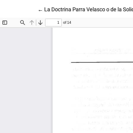
Volver a los detalles del artículo
←
La Doctrina Parra Velasco o de la So