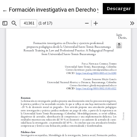
De
Descargar
Volver a los detalles del artículo
←
Formación investigativa en Derecho y ejercicio pro