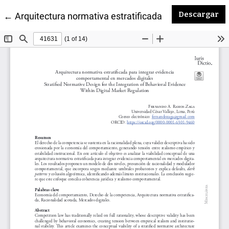
De
Descargar
Volver a los detalles del artículo
←
Arquitectura normativa estratificada para integrar 