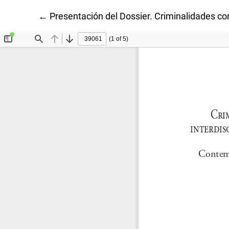
Volver a los detalles del artículo
←
Presentación del Dossier. Criminalidades co