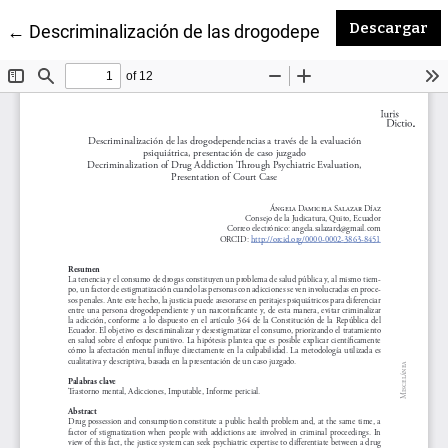
De
Descargar
Volver a los detalles del artículo
←
Descriminalización de las drogodependencias a travé