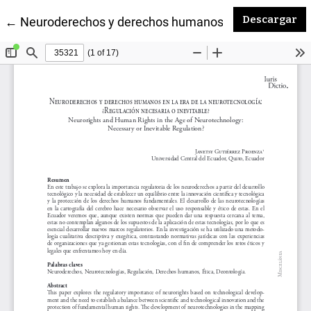
De
Descargar
Volver a los detalles del artículo
←
Neuroderechos y derechos humanos en la era de la n