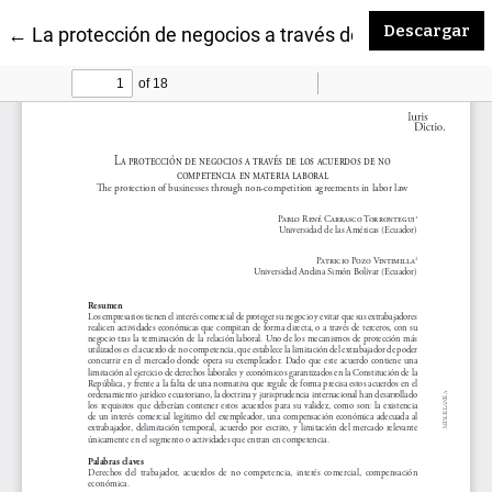
De
Descargar
Volver a los detalles del artículo
←
La protección de negocios a través de los acuerdos 