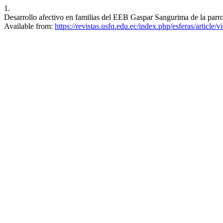
1.
Desarrollo afectivo en familias del EEB Gaspar Sangurima de la parro
Available from:
https://revistas.usfq.edu.ec/index.php/esferas/article/