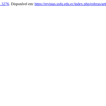
1.3276
. Disponível em:
https://revistas.usfq.edu.ec/index.php/esferas/ar