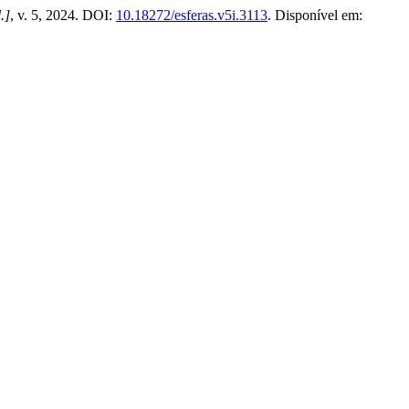
l.]
, v. 5, 2024. DOI:
10.18272/esferas.v5i.3113
. Disponível em: