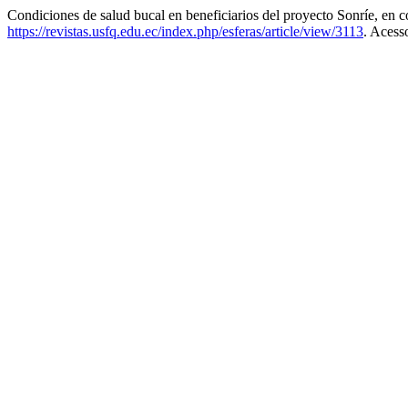
Condiciones de salud bucal en beneficiarios del proyecto Sonríe, en
https://revistas.usfq.edu.ec/index.php/esferas/article/view/3113
. Acess