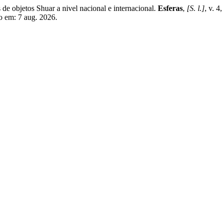
 de objetos Shuar a nivel nacional e internacional.
Esferas
,
[S. l.]
, v. 
o em: 7 aug. 2026.