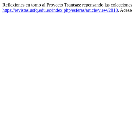
Reflexiones en torno al Proyecto Tsantsas: repensando las colecciones
https://revistas.usfq.edu.ec/index.php/esferas/article/view/2818
. Acess