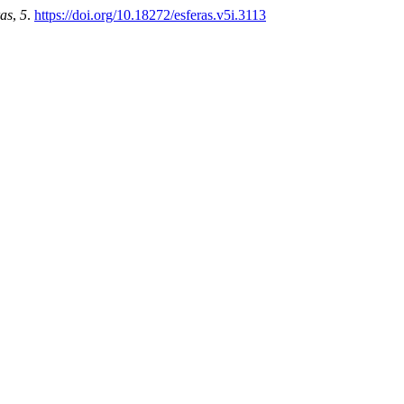
ras
,
5
.
https://doi.org/10.18272/esferas.v5i.3113