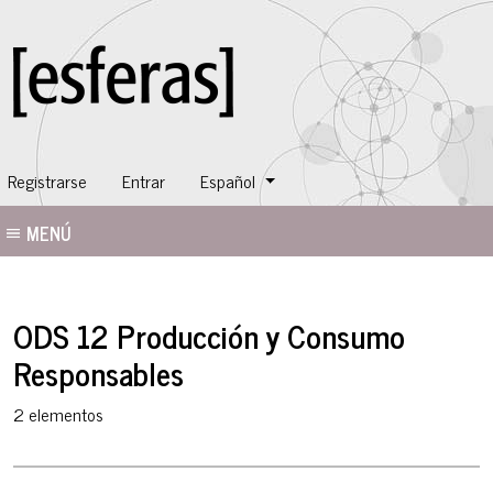
Cambiar el idioma. El idioma actual es:
Registrarse
Entrar
Español
MENÚ
ODS 12 Producción y Consumo
Responsables
2 elementos