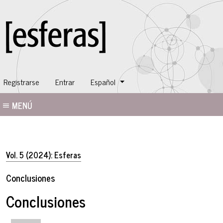
Cambiar el idioma. El idioma actual es:
Registrarse
Entrar
Español
MENÚ
Vol. 5 (2024): Esferas
Conclusiones
Conclusiones