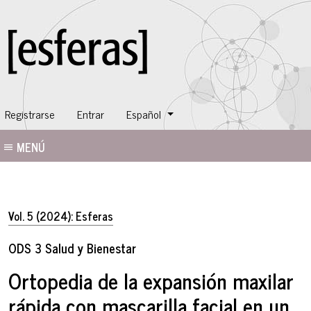
Cambiar el idioma. El idioma actual es:
Registrarse
Entrar
Español
MENÚ
Vol. 5 (2024): Esferas
ODS 3 Salud y Bienestar
Ortopedia de la expansión maxilar
rápida con mascarilla facial en un