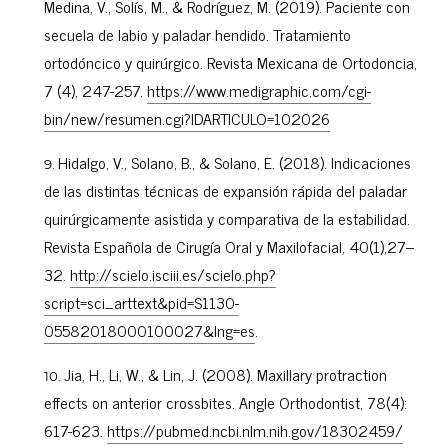
Medina, V., Solís, M., & Rodríguez, M. (2019). Paciente con
secuela de labio y paladar hendido. Tratamiento
ortodóncico y quirúrgico. Revista Mexicana de Ortodoncia,
7 (4), 247-257.
https://www.medigraphic.com/cgi-
bin/new/resumen.cgi?IDARTICULO=102026
Hidalgo, V., Solano, B., & Solano, E. (2018). Indicaciones
de las distintas técnicas de expansión rápida del paladar
quirúrgicamente asistida y comparativa de la estabilidad.
Revista Española de Cirugía Oral y Maxilofacial, 40(1),27–
32.
http://scielo.isciii.es/scielo.php?
script=sci_arttext&pid=S1130-
05582018000100027&lng=es
.
Jia, H., Li, W., & Lin, J. (2008). Maxillary protraction
effects on anterior crossbites. Angle Orthodontist, 78(4):
617-623.
https://pubmed.ncbi.nlm.nih.gov/18302459/