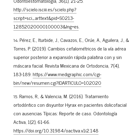
Odontoestomatología, 36(1), 21-25.
http://scielo.isciii.es/scielo.php?
script=sci_arttext&pid=S0213-
12852020000100003&lng=es
.
Pérez, E., Iturbide, J., Cavazos, E., Orúe, A., Aguilera, J., &
Torres, P. (2019). Cambios cefalométricos de la vía aérea
superior posterior a expansión rápida palatina con y sin
máscara facial. Revista Mexicana de Ortodoncia, 7(4),
183-189.
https://www.medigraphic.com/cgi-
bin/new/resumen.cgi?IDARTICULO=102020
Ramos, R., & Valencia, M. (2016). Tratamiento
ortodóntico con disyuntor Hyrax en pacientes dolicofacial
con ausencias Típicas: Reporte de caso. Odontología
Activa, 1(2), 61-66.
https://doi.org/10.31984/oactiva.v1i2.148