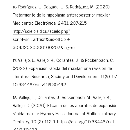
Rodríguez, L., Delgado, L., & Rodríguez, M. (2020).
Tratamiento de la hipoplasia anteroposterior maxilar.
Medicentro Electrónica, 24(1), 207-215.
http://scielo.sld.cu/scielo.php?
script=sci_arttext&pid=S1029-
30432020000100207&lng=es
.
Vallejo, L., Vallejo, K., Collantes, J., & Rockenbach, C.
(2022). Expansión rápida del maxilar: una revisión de
literatura. Research, Society and Development, 11(9): 1-7.
10.33448/rsd-v11i9.30492
Vallejo, L., Collantes, J., Rockenbach, M., Vallejo, K.,
Vallejo, D. (2020). Eficacia de los aparatos de expansión
rápida maxilar Hyrax y Hass. Journal of Multidisciplinary
Dentistry, 10 (2), 112-9.
https://doi.org/10.33448/rsd-
v11i9.30492