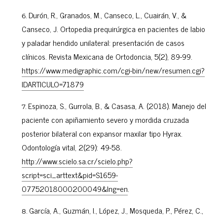
Durón, R., Granados, M., Canseco, L., Cuairán, V., &
Canseco, J. Ortopedia prequirúrgica en pacientes de labio
y paladar hendido unilateral: presentación de casos
clínicos. Revista Mexicana de Ortodoncia, 5(2), 89-99.
https://www.medigraphic.com/cgi-bin/new/resumen.cgi?
IDARTICULO=71879
Espinoza, S., Gurrola, B., & Casasa, A. (2018). Manejo del
paciente con apiñamiento severo y mordida cruzada
posterior bilateral con expansor maxilar tipo Hyrax.
Odontología vital, 2(29): 49-58.
http://www.scielo.sa.cr/scielo.php?
script=sci_arttext&pid=S1659-
07752018000200049&lng=en
.
García, A., Guzmán, I., López, J., Mosqueda, P., Pérez, C.,