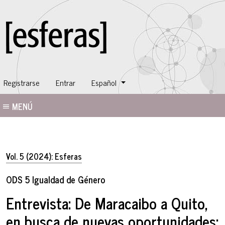
Cambiar el idioma. El idioma actual es:
Registrarse
Entrar
Español
MENÚ
Vol. 5 (2024): Esferas
ODS 5 Igualdad de Género
Entrevista: De Maracaibo a Quito,
en busca de nuevas oportunidades: