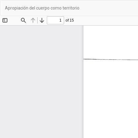
Volver
Apropiación del cuerpo como territorio
a
los
detalles
del
artículo