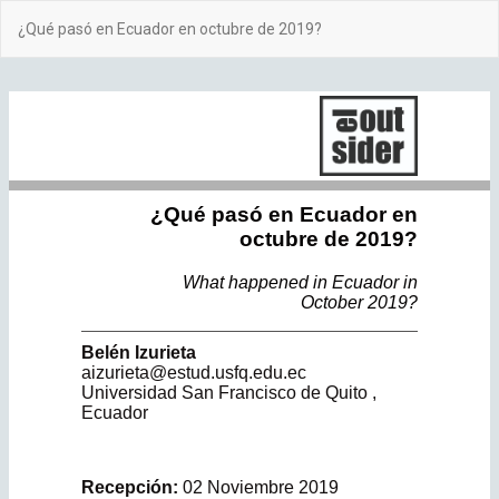
Volver
¿Qué pasó en Ecuador en octubre de 2019?
a
los
detalles
del
artículo