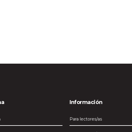
ma
Información
h
Para lectores/as