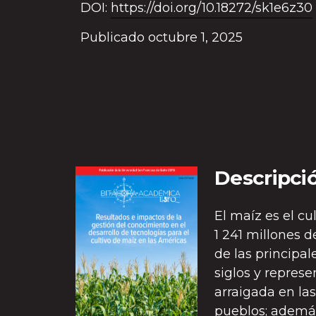
DOI:
https://doi.org/10.18272/sk1e6z30
Publicado octubre 1, 2025
Descripci
El maíz es el c
1 241 millones 
de las principa
siglos y represe
arraigada en la
pueblos; ademá