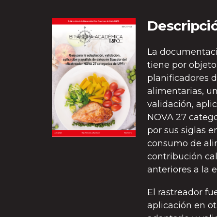
Descripci
La documentaci
tiene por objet
planificadores d
alimentarias, u
validación, apli
NOVA 27 categor
por sus siglas e
consumo de alim
contribución cal
anteriores a la e
El rastreador fu
aplicación en o