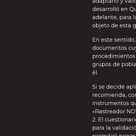
adaptarlo y vali
desarrolló en Q
adelante, para l
objeto de esta g
En este sentido
documentos cuy
procedimientos p
grupos de poblac
él.
Si se decide apl
recomienda, com
instrumentos que
«Rastreador NOV
2. El cuestionar
para la validaci