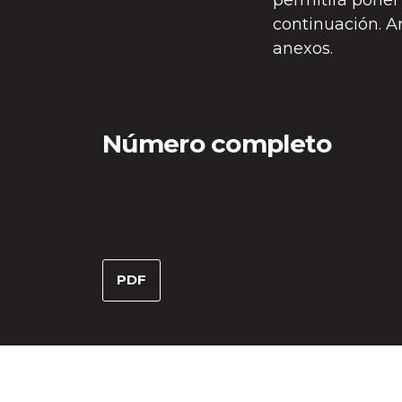
permitirá poner
continuación. A
anexos.
Número completo
PDF