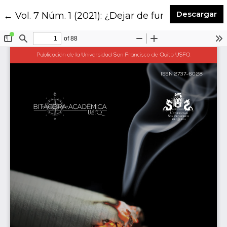
De
Descargar
Volver a los detalles del artículo
←
Vol. 7 Núm. 1 (2021): ¿Dejar de fumar? El verda