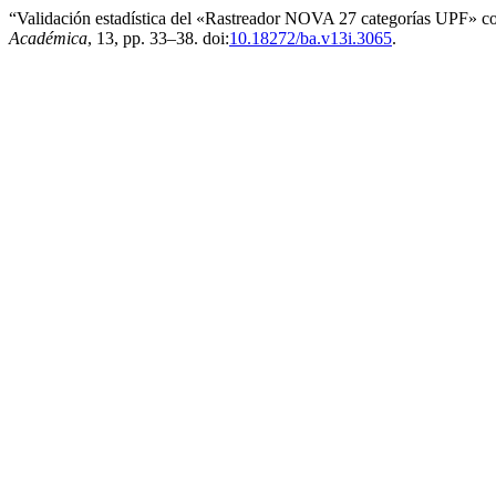
“Validación estadística del «Rastreador NOVA 27 categorías UPF» co
Académica
, 13, pp. 33–38. doi:
10.18272/ba.v13i.3065
.