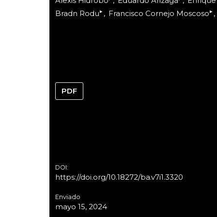
Alexis Hidrobo
Eduardo Arizaga
Enrique
▸
▸
Bradn Rodu
Francisco Cornejo Moscoso
PDF
DOI:
https://doi.org/10.18272/ba.v7i1.3320
Enviado
mayo 15, 2024