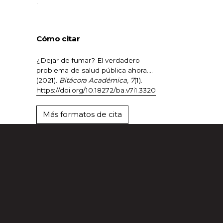
.
Cómo citar
¿Dejar de fumar? El verdadero
problema de salud pública ahora….
(2021).
Bitácora Académica
,
7
(1).
https://doi.org/10.18272/ba.v7i1.3320
Más formatos de cita