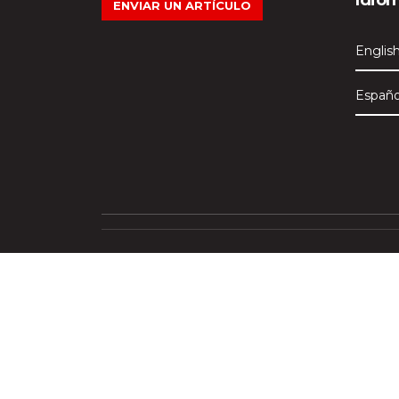
Idio
ENVIAR UN ARTÍCULO
Englis
Españo
Bitácora Académica es una publicación periódica
Francisco de Quito (USFQ).