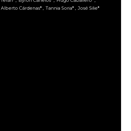
 Terán
Byron Canelos
Hugo Caballero
▸
▸
▸
Alberto Cárdenas
Tannia Soria
José Silie