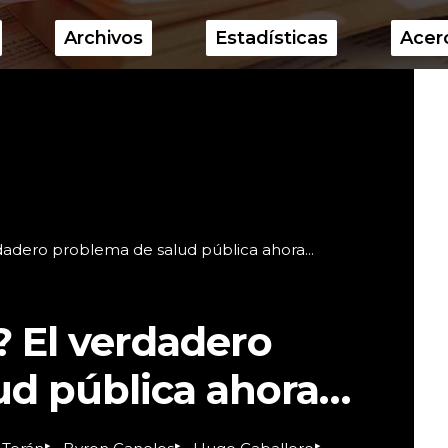
Archivos
Estadísticas
Acer
rdadero problema de salud pública ahora...
? El verdadero
ud pública ahora…
▸
▸
▸