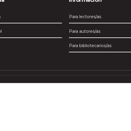
ma
Información
h
Para lectores/as
l
Para autores/as
Para bibliotecarios/as
, anual, a año cerrado de la Universidad San