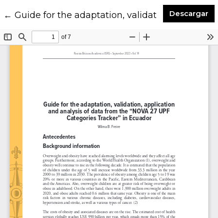
De
Descargar
Volver a los detalles del artículo
←
Guide for the adaptation, validation, applica