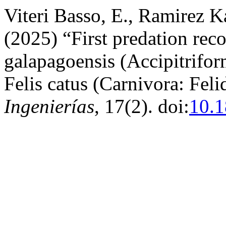
Viteri Basso, E., Ramirez Ka
(2025) “First predation re
galapagoensis (Accipitriform
Felis catus (Carnivora: Feli
Ingenierías
, 17(2). doi:
10.1