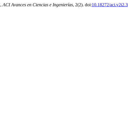
”,
ACI Avances en Ciencias e Ingenierías
, 2(2). doi:
10.18272/aci.v2i2.