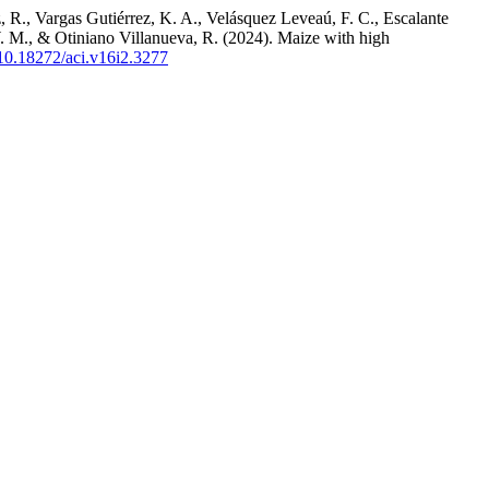
 R., Vargas Gutiérrez, K. A., Velásquez Leveaú, F. C., Escalante
. M., & Otiniano Villanueva, R. (2024). Maize with high
g/10.18272/aci.v16i2.3277