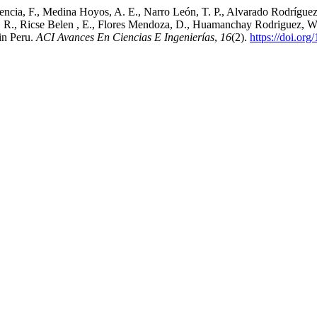
encia, F., Medina Hoyos, A. E., Narro León, T. P., Alvarado Rodríguez,
 , R., Ricse Belen , E., Flores Mendoza, D., Huamanchay Rodriguez, W
 in Peru.
ACI Avances En Ciencias E Ingenierías
,
16
(2).
https://doi.or