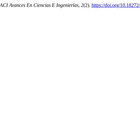
ACI Avances En Ciencias E Ingenierías
,
2
(2).
https://doi.org/10.18272