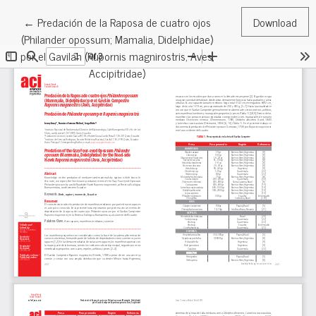
Return to Article Details
←
Predación de la Raposa de cuatro ojos
Download
(Philander opossum; Mamalia, Didelphidae)
por el Gavilán (Rupornis magnirostris, Aves,
Accipitridae)