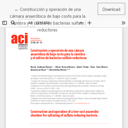
Return to Article Details
←
Construcción y operación de una
Download
cámara anaeróbica de bajo costo para la
siembra y el cultivo de bacterias sulfato
reductoras