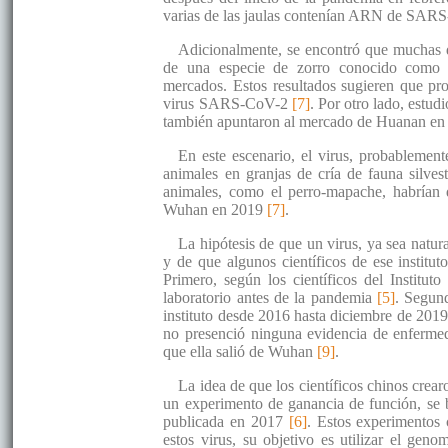
varias de las jaulas contenían ARN de SAR
Adicionalmente, se encontró que muchas d
de una especie de zorro conocido como “
mercados. Estos resultados sugieren que pro
virus SARS-CoV-2
[7]
. Por otro lado, estu
también apuntaron al mercado de Huanan en 
En este escenario, el virus, probablement
animales en granjas de cría de fauna silv
animales, como el perro-mapache, habrían 
Wuhan en 2019
[7]
.
La hipótesis de que un virus, ya sea natu
y de que algunos científicos de ese institu
Primero, según los científicos del Instit
laboratorio antes de la pandemia
[5]
. Segund
instituto desde 2016 hasta diciembre de 2019,
no presenció ninguna evidencia de enfermeda
que ella salió de Wuhan
[9]
.
La idea de que los científicos chinos crea
un experimento de ganancia de función, se b
publicada en 2017
[6]
. Estos experimentos 
estos virus, su objetivo es utilizar el g