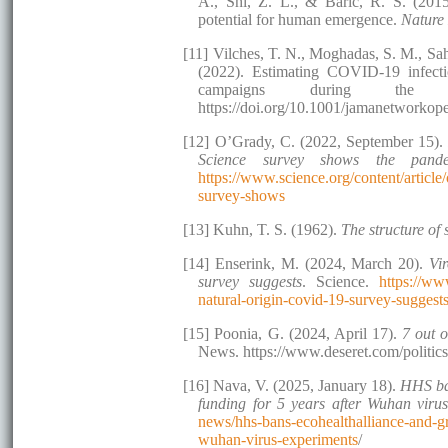
A., Shi, Z. L., & Baric, R. S. (2015
potential for human emergence.
Nature
[11] Vilches, T. N., Moghadas, S. M., Sah,
(2022). Estimating COVID-19 infectio
campaigns during the
https://doi.org/10.1001/jamanetworko
[12] O’Grady, C. (2022, September 15)
Science survey shows the pan
https://www.science.org/content/articl
survey-shows
[13] Kuhn, T. S. (1962).
The structure of 
[14] Enserink, M. (2024, March 20).
Vi
survey suggests
. Science.
https://ww
natural-origin-covid-19-survey-suggest
[15] Poonia, G. (2024, April 17).
7 out 
News. https://www.deseret.com/politics
[16] Nava, V. (2025, January 18).
HHS ban
funding for 5 years after Wuhan viru
news/hhs-bans-ecohealthalliance-and-gr
wuhan-virus-experiments
/