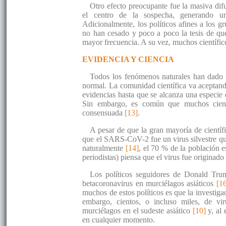
Otro efecto preocupante fue la masiva difu
el centro de la sospecha, generando una
Adicionalmente, los políticos afines a los g
no han cesado y poco a poco la tesis de que
mayor frecuencia. A su vez, muchos científico
EVIDENCIA Y CIENCIA
Todos los fenómenos naturales han dado lu
normal. La comunidad científica va aceptand
evidencias hasta que se alcanza una especie
Sin embargo, es común que muchos científ
consensuada
[13]
.
A pesar de que la gran mayoría de científi
que el SARS-CoV-2 fue un virus silvestre q
naturalmente
[14]
, el 70 % de la población 
periodistas) piensa que el virus fue originad
Los políticos seguidores de Donald Trum
betacoronavirus en murciélagos asiáticos
[1
muchos de estos políticos es que la investig
embargo, cientos, o incluso miles, de v
murciélagos en el sudeste asiático
[10]
y, al 
en cualquier momento.