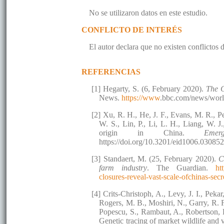
No se utilizaron datos en este estudio.
CONFLICTO DE INTERÉS
El autor declara que no existen conflictos 
REFERENCIAS
[1] Hegarty, S. (6, February 2020).
The C
News.
https://www
.bbc.com/news/worl
[2] Xu, R. H., He, J. F., Evans, M. R., P
W. S., Lin, P., Li, L. H., Liang, W. 
origin in China.
Emer
https://doi.org/10.3201/eid1006.03085
[3] Standaert, M. (25, February 2020).
C
farm industry
. The Guardian.
ht
closures-reveal-vast-scale-ofchinas-secr
[4] Crits-Christoph, A., Levy, J. I., Peka
Rogers, M. B., Moshiri, N., Garry, R. 
Popescu, S., Rambaut, A., Robertson, 
Genetic tracing of market wildlife and