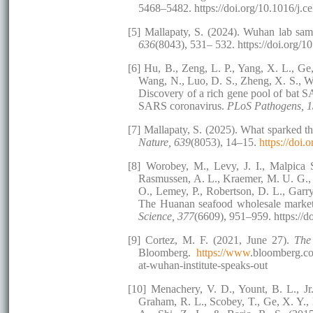
5468–5482. https://doi.org/10.1016/j.c
[5] Mallapaty, S. (2024). Wuhan lab sam
636
(8043), 531– 532. https://doi.org
[6] Hu, B., Zeng, L. P., Yang, X. L., Ge,
Wang, N., Luo, D. S., Zheng, X. S., Wa
Discovery of a rich gene pool of bat SA
SARS coronavirus.
PLoS Pathogens, 
[7] Mallapaty, S. (2025). What sparked
Nature, 639
(8053), 14–15.
https://doi
[8] Worobey, M., Levy, J. I., Malpica Se
Rasmussen, A. L., Kraemer, M. U. G.,
O., Lemey, P., Robertson, D. L., Garr
The Huanan seafood wholesale market
Science, 377
(6609), 951–959. https://d
[9] Cortez, M. F. (2021, June 27).
The
Bloomberg.
https://www
.bloomberg.co
at-wuhan-institute-speaks-out
[10] Menachery, V. D., Yount, B. L., Jr.
Graham, R. L., Scobey, T., Ge, X. Y.,