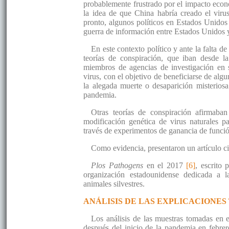
probablemente frustrado por el impacto econó
la idea de que China habría creado el viru
pronto, algunos políticos en Estados Unidos
guerra de información entre Estados Unidos 
En este contexto político y ante la falta d
teorías de conspiración, que iban desde l
miembros de agencias de investigación en 
virus, con el objetivo de beneficiarse de al
la alegada muerte o desaparición misterios
pandemia.
Otras teorías de conspiración afirmaban
modificación genética de virus naturales pa
través de experimentos de ganancia de funci
Como evidencia, presentaron un artículo cie
Plos Pathogens
en el 2017
[6]
, escrito
organización estadounidense dedicada a l
animales silvestres.
ANÁLISIS DE LAS EXPLICACIONES
Los análisis de las muestras tomadas en
después del inicio de la pandemia en febre