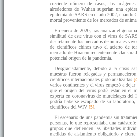
creciente número de casos, las imágenes
alrededores de Wuhan sugerían una epide
epidemia de SARS en el año 2002, cuando Ch
mortal proveniente de los mercados de anim
En enero de 2020, tras analizar el genoma v
similitud de este virus con el virus de SAR
discretamente los mercados de animales viv
de científicos chinos tuvo el acierto de t
mercado de Huanan recientemente clausurad
potencial origen de la pandemia.
Desgraciadamente, debido a la crisis sani
muestras fueron relegadas y permanecieron
científicos internacionales pudo analizarlas
[
varios continentes y el virus empezó a deja
que el origen del virus podía estar en el 
experta en coronavirus de murciélagos del I
podría haberse escapado de su laboratorio,
científicos del WIV
[5]
.
El escenario de una pandemia sin tratamien
personas, lo que representaba una catástrof
grupos que defienden las libertades indivi
medidas de aislamiento obligatorio y cierre