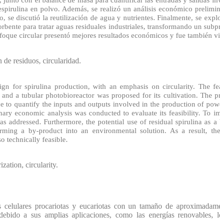
junto con el balance de masa para cuantificar las entradas y salidas inv
pirulina en polvo. Además, se realizó un análisis económico prelimina
so, se discutió la reutilización de agua y nutrientes. Finalmente, se exp
orbente para tratar aguas residuales industriales, transformando un sub
foque circular presentó mejores resultados económicos y fue también vi
n de residuos, circularidad.
n for spirulina production, with an emphasis on circularity. The feas
nd a tubular photobioreactor was proposed for its cultivation. The 
 to quantify the inputs and outputs involved in the production of powd
nary economic analysis was conducted to evaluate its feasibility. To im
s addressed. Furthermore, the potential use of residual spirulina as a 
rming a by-product into an environmental solution. As a result, th
 technically feasible.
zation, circularity.
s celulares procariotas y eucariotas con un tamaño de aproximada
a debido a sus amplias aplicaciones, como las energías renovables, 