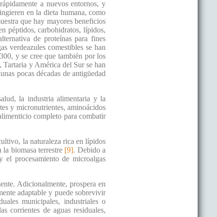
 rápidamente a nuevos entornos, y
e ingieren en la dieta humana, como
muestra que hay mayores beneficios
n péptidos, carbohidratos, lípidos,
lternativa de proteínas para fines
lgas verdeazules comestibles se han
1300, y se cree que también por los
, Tartaria y América del Sur se han
o unas pocas décadas de antigüedad
lud, la industria alimentaria y la
tes y micronutrientes, aminoácidos
 alimenticio completo para combatir
ultivo, la naturaleza rica en lípidos
n la biomasa terrestre
[9]
. Debido a
 y el procesamiento de microalgas
mente. Adicionalmente, prospera en
amente adaptable y puede sobrevivir
uales municipales, industriales o
as corrientes de aguas residuales,