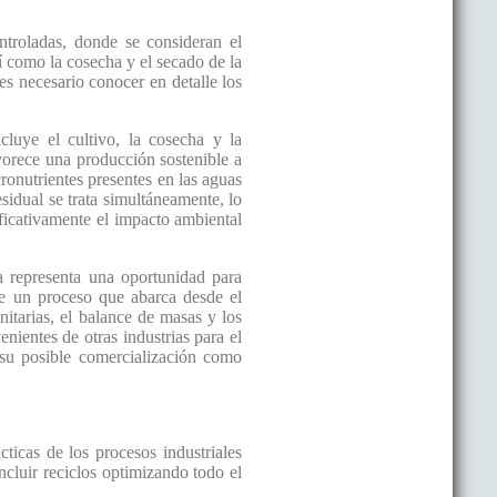
ntroladas, donde se consideran el
sí como la cosecha y el secado de la
es necesario conocer en detalle los
luye el cultivo, la cosecha y la
avorece una producción sostenible a
cronutrientes presentes en las aguas
sidual se trata simultáneamente, lo
ficativamente el impacto ambiental
a representa una oportunidad para
de un proceso que abarca desde el
nitarias, el balance de masas y los
nientes de otras industrias para el
 su posible comercialización como
ticas de los procesos industriales
ncluir reciclos optimizando todo el