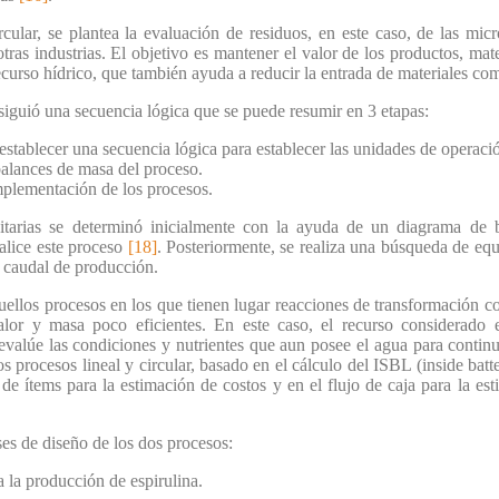
ular, se plantea la evaluación de residuos, en este caso, de las mic
 otras industrias. El objetivo es mantener el valor de los productos, ma
ecurso hídrico, que también ayuda a reducir la entrada de materiales c
siguió una secuencia lógica que se puede resumir en 3 etapas:
stablecer una secuencia lógica para establecer las unidades de operaci
balances de masa del proceso.
implementación de los procesos.
itarias se determinó inicialmente con la ayuda de un diagrama de b
alice este proceso
[18]
. Posteriormente, se realiza una búsqueda de e
l caudal de producción.
uellos procesos en los que tienen lugar reacciones de transformación c
lor y masa poco eficientes. En este caso, el recurso considerado 
evalúe las condiciones y nutrientes que aun posee el agua para conti
s procesos lineal y circular, basado en el cálculo del ISBL (inside bat
 de ítems para la estimación de costos y en el flujo de caja para la es
es de diseño de los dos procesos:
 la producción de espirulina.