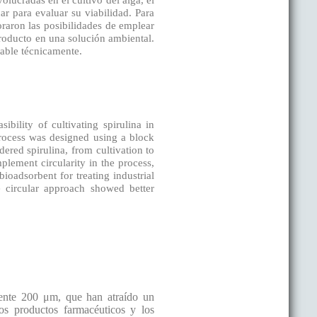
olucradas en el cultivo del alga, el
r para evaluar su viabilidad. Para
loraron las posibilidades de emplear
producto en una solución ambiental.
able técnicamente.
ibility of cultivating spirulina in
process was designed using a block
ered spirulina, from cultivation to
plement circularity in the process,
bioadsorbent for treating industrial
e circular approach showed better
mente 200 μm, que han atraído un
los productos farmacéuticos y los