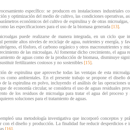
ocesamiento específico: se producen en instalaciones industriales co
cción y optimización del medio de cultivo, las condiciones operativas, a
 parámetros económicos del cultivo de espirulina y de otras microalgas, 
 como las especificaciones para el uso de la biomasa generada
[13]
.
croalgas puede realizarse de manera integrada, en un ciclo que inc
l permite altos niveles de reciclaje de agua, nutrientes y energía, y f
 nitrógeno, el fósforo, el carbono orgánico y otros macronutrientes y mi
recimiento de las microalgas. Al fomentar dicho crecimiento, el agua re
ratamiento de aguas como de la producción de biomasa, disminuye signi
ustituir fertilizantes costosos y no sostenibles
[15]
.
ón de espirulina que aproveche todas las ventajas de esta microalg
cos como ambientales. En el presente trabajo se propone el diseño 
 de la espirulina en polvo, incluyendo el análisis de las operaciones u
oque de economía circular, se considera el uso de aguas residuales prove
ento de los residuos de microalga para tratar el agua del proceso y
equieren soluciones para el tratamiento de aguas.
 empleó una metodología investigativa que incorporó conceptos y prác
ar con el diseño y producción. La finalidad fue reducir desperdicios e i
das
[16]
.