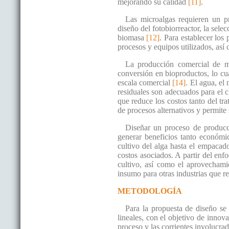
mejorando su calidad
[11]
.
Las microalgas requieren un pr
diseño del fotobiorreactor, la sele
biomasa
[12]
. Para establecer los
procesos y equipos utilizados, así
La producción comercial de mi
conversión en bioproductos, lo cua
escala comercial
[14]
. El agua, el
residuales son adecuados para el c
que reduce los costos tanto del t
de procesos alternativos y permite s
Diseñar un proceso de producci
generar beneficios tanto económi
cultivo del alga hasta el empacado
costos asociados. A partir del enf
cultivo, así como el aprovechami
insumo para otras industrias que r
METODOLOGÍA
Para la propuesta de diseño se
lineales, con el objetivo de innov
proceso y las corrientes involucra