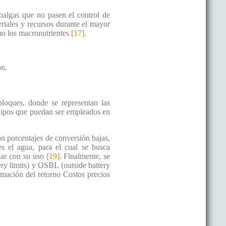
roalgas que no pasen el control de
teriales y recursos durante el mayor
omo los macronutrientes
[17]
.
ón.
loques, donde se representan las
quipos que puedan ser empleados en
on porcentajes de conversión bajas,
es el agua, para el cual se busca
nuar con su uso
[19]
. Finalmente, se
tery limits) y OSBL (outside battery
timación del retorno Costos precios