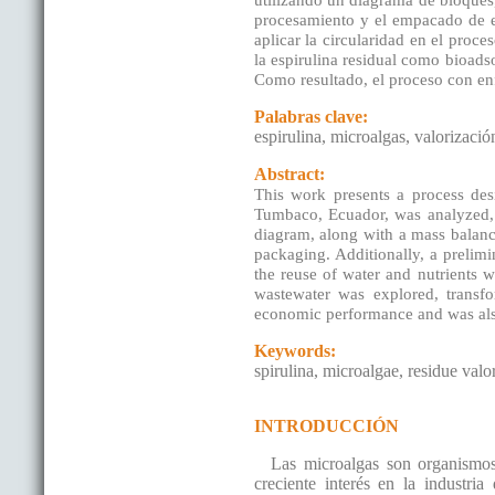
utilizando un diagrama de bloques, 
procesamiento y el empacado de es
aplicar la circularidad en el proce
la espirulina residual como bioads
Como resultado, el proceso con en
Palabras clave:
espirulina, microalgas, valorizació
Abstract:
This work presents a process desig
Tumbaco, Ecuador, was analyzed, a
diagram, along with a mass balance
packaging. Additionally, a prelimi
the reuse of water and nutrients wa
wastewater was explored, transfo
economic performance and was also
Keywords:
spirulina, microalgae, residue valori
INTRODUCCIÓN
Las microalgas son organismo
creciente interés en la industri