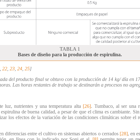
TABLA 1
Bases de diseño para la producción de espirulina.
,
22
,
23
,
24
,
25
]
ada del producto final se obtuvo con la producción de 14 kg/ día en 17
horas. Las horas restantes de trabajo se destinarán a procesos no agre
te luz, nutrientes y una temperatura alta
[26]
. Tumbaco, al ser una r
espirulina de buena calidad, a pesar de que el clima es cambiante. Si
zar los efectos de la variación de las condiciones climáticas sobre el r
 diferencias entre el cultivo en sistemas abiertos o cerrados
[28]
, en e
cción, en línea con lo indicado por Soni et al.
[8]
permite tener un me