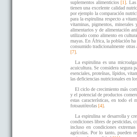
suplementos alimenticios
[1]
. Las
tienen una excelente calidad nutri
por ejemplo la comparación nutric
para la espirulina respecto a vita
vitaminas, pigmentos, minerales y
alimentarios y de alimentación an
utilizado como alimento en cultura
mayas. En África, la población ha 
consumido tradicionalmente otras
[7]
.
La espirulina es una microalga
acuicultura. Se considera segura 
esenciales, proteínas, lípidos, vi
las deficiencias nutricionales en lo
El ciclo de crecimiento más corto
y el potencial de productos comerc
estas características, en todo e
fotoautótrofas
[4]
.
La espirulina se desarrolla y c
condiciones libres de pesticidas, 
incluso en condiciones extrema
agrícolas. Por lo tanto, pueden r