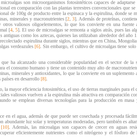
 microalgas son microorganismos fotosintéticos capaces de adaptarse
cional en comparación con las plantas terrestres convencionales que s
ional de 100g de producto entre la espinaca y la espirulina, donde se 
minas, minerales y macronutrientes [
2
,
3
]. Además de proteínas, contiene
 otros valiosos oligoelementos, lo que los convierte en una fuente a
imal [
4
,
5
]. El uso de microalgas se remonta a siglos atrás, pues las a
s antiguas como los aztecas, quienes las utilizaban alrededor del año 
recolectado espirulina durante siglos, mientras que en China, Mongolia
 algas verdeazules
[6]
. Sin embargo, el cultivo de microalgas tiene sol
 que ha alcanzado una considerable popularidad en el sector de la sa
para el consumo humano y tiene un contenido muy alto de macronutrien
taminas, minerales y antioxidantes, lo que la convierte en un suplemento
s países en desarrollo
[8]
.
, la mayor eficiencia fotosintética, el uso de tierras marginales para el c
iales valiosos vuelven a la espirulina más atractiva en comparación co
l mundo se emplean diversas tecnologías para la producción en masa
rece en el agua, además de que puede ser cosechada y procesada fácil
con abundante luz solar y temperaturas moderadas, pero también es alt
s
[10]
. Además, las microalgas son capaces de crecer en aguas resid
ecuperar eficientemente nutrientes como el nitrógeno y el fósforo de l