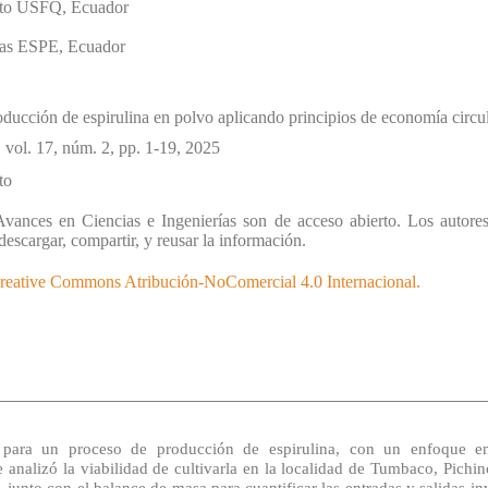
uito USFQ
,
Ecuador
das ESPE
,
Ecuador
ducción de espirulina en polvo aplicando principios de economía circula
, vol. 17
, núm. 2
, pp. 1-19
, 2025
to
vances en Ciencias e Ingenierías son de acceso abierto. Los autore
 descargar, compartir, y reusar la información.
reative Commons Atribución-NoComercial 4.0 Internacional.
o para un proceso de producción de espirulina, con un enfoque en
se analizó la viabilidad de cultivarla en la localidad de Tumbaco, Pichi