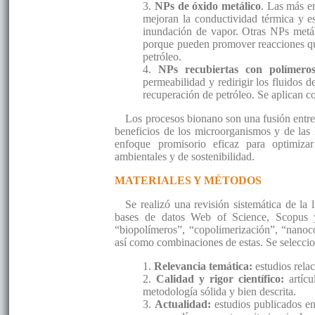
3.
NPs de óxido metálico
. Las más e
mejoran la conductividad térmica y e
inundación de vapor. Otras NPs metáli
porque pueden promover reacciones quí
petróleo.
4.
NPs recubiertas con polímeros
permeabilidad y redirigir los fluidos
recuperación de petróleo. Se aplican c
Los procesos bionano son una fusión entre 
beneficios de los microorganismos y de las
enfoque promisorio eficaz para optimiza
ambientales y de sostenibilidad.
MATERIALES Y MÉTODOS
Se realizó una revisión sistemática de la 
bases de datos Web of Science, Scopus y 
“biopolímeros”, “copolimerización”, “nanoc
así como combinaciones de estas. Se seleccion
1.
Relevancia temática:
estudios rela
2.
Calidad y rigor científico:
artícu
metodología sólida y bien descrita.
3.
Actualidad:
estudios publicados en