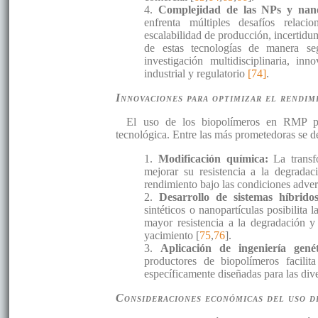
4.
Complejidad de las NPs y nano
enfrenta múltiples desafíos relaci
escalabilidad de producción, incertidu
de estas tecnologías de manera seg
investigación multidisciplinaria, in
industrial y regulatorio
[74]
.
Innovaciones para optimizar el rendim
El uso de los biopolímeros en RMP pue
tecnológica. Entre las más prometedoras se d
1.
Modificación química:
La transfo
mejorar su resistencia a la degradac
rendimiento bajo las condiciones adve
2.
Desarrollo de sistemas híbridos
sintéticos o nanopartículas posibilita
mayor resistencia a la degradación y
yacimiento [
75
,
76
].
3.
Aplicación de ingeniería genét
productores de biopolímeros facilit
específicamente diseñadas para las di
Consideraciones económicas del uso 