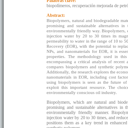
Palabras clave:
biopolímeros, recuperación mejorada de petr
Abstract:
Biopolymers, natural and biodegradable mate
promising and sustainable alternatives in 
environmentally friendly way. Biopolymers, ca
injection water by 20 to 30 times its magn
permeability to water in the range of 10 to 5
Recovery (EOR), with the potential to repla
NPs, and nanomaterials for EOR, it is essent
properties. The methodology used in this r
encompassing a critical analysis of recent
compares biopolymers and synthetic polymers
Additionally, the research explores the econo
nanomaterials in EOR, including cost factor
using biopolymers is seen as the future of
exploit this important resource. The choi
environmentally conscious oil industry.
Biopolymers, which are natural and biodeg
promising and sustainable alternatives in th
environmentally friendly manner. Biopolym
injection water by 20 to 30 times, and reduc
positions them as a key trend in enhanced 
synthetic polymers.