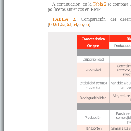
A continuación, en la
Tabla 2
se compara l
polímeros sintéticos en RMP
TABLA 2
.
Comparación del dese
[
60
,
61
,
62
,
63
,
64
,
65
,
66
]