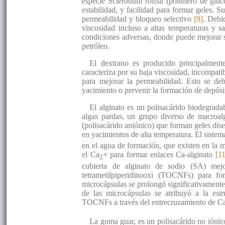
especie Sclerotium rolfsii (polímero de gluc
estabilidad, y facilidad para formar geles. S
permeabilidad y bloqueo selectivo
[9]
. Debi
viscosidad incluso a altas temperaturas y s
condiciones adversas, donde puede mejorar si
petróleo.
El dextrano es producido principalment
caracteriza por su baja viscosidad, incompati
para mejorar la permeabilidad. Esto se de
yacimiento o prevenir la formación de depós
El alginato es un polisacárido biodegradab
algas pardas, un grupo diverso de macroal
(polisacárido aniónico) que forman geles dise
en yacimientos de alta temperatura. El siste
en el agua de formación, que existen en la m
el Ca
+ para formar enlaces Ca-alginato
[11
2
cubierta de alginato de sodio (SA) mej
tetrametilpiperidinooxi (TOCNFs) para f
microcápsulas se prolongó significativament
de las microcápsulas se atribuyó a la est
TOCNFs a través del entrecruzamiento de C
La goma guar, es un polisacárido no iónic