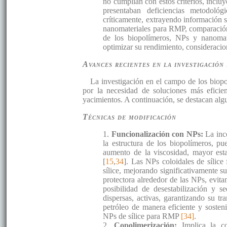
no cumplían con estos criterios, inclu
presentaban deficiencias metodológi
críticamente, extrayendo información s
nanomateriales para RMP, comparación 
de los biopolímeros, NPs y nanomat
optimizar su rendimiento, consideracio
Avances recientes en la investigació
La investigación en el campo de los biop
por la necesidad de soluciones más eficien
yacimientos. A continuación, se destacan alg
Técnicas de modificación
1.
Funcionalización con NPs:
La inc
la estructura de los biopolímeros, pu
aumento de la viscosidad, mayor esta
[
15
,
34
]. Las NPs coloidales de sílice
sílice, mejorando significativamente s
protectora alrededor de las NPs, evita
posibilidad de desestabilización y 
dispersas, activas, garantizando su t
petróleo de manera eficiente y sosteni
NPs de sílice para RMP
[34]
.
2.
Copolimerización:
Implica la c