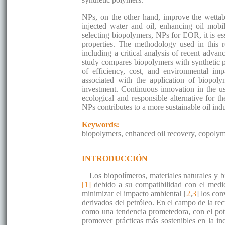
NPs, on the other hand, improve the wettabi
injected water and oil, enhancing oil mobi
selecting biopolymers, NPs for EOR, it is esse
properties. The methodology used in this re
including a critical analysis of recent advan
study compares biopolymers with synthetic p
of efficiency, cost, and environmental im
associated with the application of biopol
investment. Continuous innovation in the u
ecological and responsible alternative for t
NPs contributes to a more sustainable oil ind
Keywords:
biopolymers, enhanced oil recovery, copolym
INTRODUCCIÓN
Los biopolímeros, materiales naturales y 
[1]
debido a su compatibilidad con el medio
minimizar el impacto ambiental [
2
,
3
] los con
derivados del petróleo. En el campo de la r
como una tendencia prometedora, con el pote
promover prácticas más sostenibles en la in