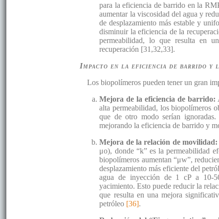
para la eficiencia de barrido en la RM
aumentar la viscosidad del agua y redu
de desplazamiento más estable y unifo
disminuir la eficiencia de la recupera
permeabilidad, lo que resulta en 
recuperación [31,32,33].
Impacto en la eficiencia de barrido y
Los biopolímeros pueden tener un gran imp
Mejora de la eficiencia de barrido:
A
alta permeabilidad, los biopolímeros o
que de otro modo serían ignoradas. 
mejorando la eficiencia de barrido y m
Mejora de la relación de movilidad
μo), donde “k” es la permeabilidad ef
biopolímeros aumentan “μw”, reducien
desplazamiento más eficiente del petr
agua de inyección de 1 cP a 10-50
yacimiento. Esto puede reducir la rela
que resulta en una mejora significati
petróleo
[36]
.