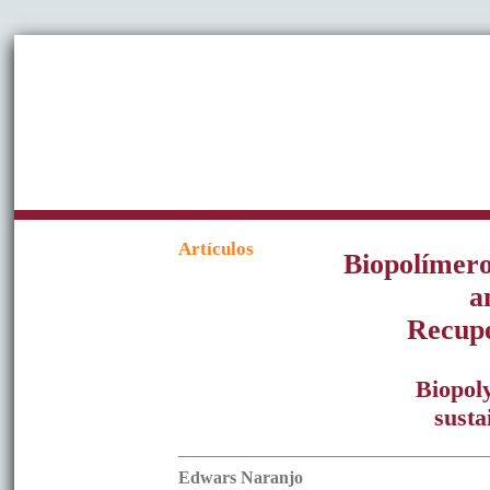
Artículos
Biopolímero
a
Recupe
Biopol
susta
Edwars
Naranjo