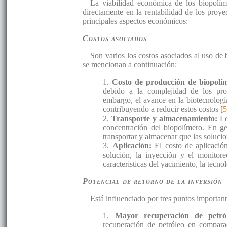
La viabilidad económica de los biopolím
directamente en la rentabilidad de los proye
principales aspectos económicos:
Costos asociados
Son varios los costos asociados al uso d
se mencionan a continuación:
1.
Costo de producción de biopolí
debido a la complejidad de los proc
embargo, el avance en la biotecnología
contribuyendo a reducir estos costos [
2.
Transporte y almacenamiento:
Lo
concentración del biopolímero. En ge
transportar y almacenar que las solucio
3.
Aplicación:
El costo de aplicació
solución, la inyección y el monitor
características del yacimiento, la tecn
Potencial de retorno de la inversión
Está influenciado por tres puntos importan
1.
Mayor recuperación de petr
recuperación de petróleo en compara