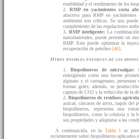
estabilidad y el rendimiento de los bio
2.
RMP en yacimientos costa af
atractiva para RMP en yacimientos c
ambiental son críticas. Su uso puede
cumplimiento de las regulaciones amb
3.
RMP inteligente:
La combinación 
nanomateriales, puede permitir un mon
RMP. Esto puede optimizar la inyecci
recuperación de petróleo
[40]
.
Otros posibles enfoques de los biopol
1.
Biopolímeros de microalgas:
emergiendo como una fuente promete
alginato y el carragenano, presentan 
formar geles; además, su producción
captura de CO2 y la reducción de la de
2.
Biopolímeros de residuos agrícol
azúcar, cáscaras de arroz, raquis del p
biopolímeros, representa una estra
biopolímeros, como la celulosa y la 
sus propiedades y adaptarse a las cond
A continuación, en la
Tabla 1
se prese
recientemente sobre biopolímeros aplicados