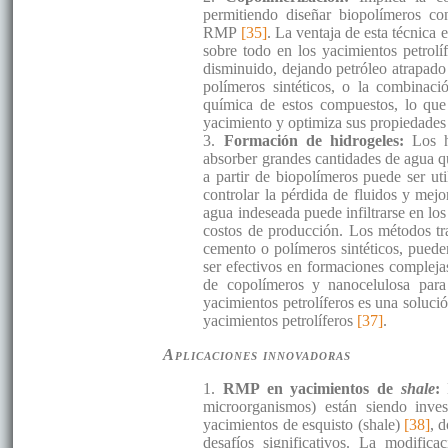
permitiendo diseñar biopolímeros con
RMP
[35]
. La ventaja de esta técnica 
sobre todo en los yacimientos petrol
disminuido, dejando petróleo atrapado 
polímeros sintéticos, o la combinació
química de estos compuestos, lo que 
yacimiento y optimiza sus propiedades
3.
Formación de hidrogeles:
Los h
absorber grandes cantidades de agua q
a partir de biopolímeros puede ser ut
controlar la pérdida de fluidos y mejo
agua indeseada puede infiltrarse en lo
costos de producción. Los métodos tra
cemento o polímeros sintéticos, puede
ser efectivos en formaciones complejas
de copolímeros y nanocelulosa para
yacimientos petrolíferos es una soluci
yacimientos petrolíferos
[37]
.
Aplicaciones innovadoras
1.
RMP en yacimientos de
shale
:
microorganismos) están siendo inves
yacimientos de esquisto (shale)
[38]
, 
desafíos significativos. La modific