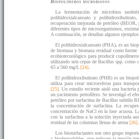
Biopolímeros microbianos
La fermentación de microbios tambi
polihidroxialcanoato y polihidroxibutira
recuperación mejorada de petróleo (BEOR, p
diferentes tipos de microorganismos, enzima
A continuación, se detallan algunos ejemplos
El polihidroxialcanoato (PHA), es un biop
de biomasa y biomasa residual como fuente d
ecobiotecnológico para producir copolímeros
utilizando seis cepas de Bacillus spp. como
65 a 560 mg/L
[24]
.
El polihidroxibutirato (PHB) es un biopo
utiliza para crear microesferas para tran
[25]
. Un estudio reciente aisló una bacteria 
un yacimiento petrolífero. Se investigó el efe
petróleo por surfactina de Bacillus subtilis
la concentración de surfactina. La recupe
concentración de NaCl en la fase acuosa. La
con la surfactina a la solución inyectada a
residual de las columnas llenas de arena
[26]
.
Los biosurfactantes son otro grupo import
y biodegradables, que reducen la tensión in