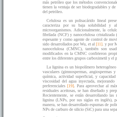
más petróleo que los métodos convencionale
tienen la ventaja de ser biodegradables y de 
del petróleo.
Celulosa es un polisacárido lineal prese
caracteriza por su baja solubilidad y a
microorganismos. Adicionalmente, la celul
fibrilada (NCF) y nanocelulosa cristalizad
espesante y como agente de control de mov
sido desarrollados por Wu, et al
[11]
. y por 
nanocelulosa (CMNC), también son usa
modificados en la CMNC confirieron propie
entre los diferentes grupos carboximetil y el 
La lignina es un biopolímero heterogéneo 
vasculares (gimnospermas, angiospermas y 
química, actividad superficial, y capacid
viscosidad del agua inyectada, mejorando 
preferenciales
[19]
. Para aprovechar al máx
residuales aceitosas, se han diseñado y pr
Recientemente, se están desarrollando las
lignina (LNPs, por sus siglas en inglés),
manera, se han desarrollado espumas de poliu
NPs de carburo de silicio (SiC) para una sepa