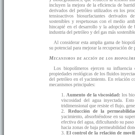
incluyen la mejora de la eficiencia de barri
derivados del petróleo utilizados en los p
tensioactivos biosurfactantes derivados 
sostenibles y respetuosas con el medio amb
hincapié en el desarrollo y la adopción de
industria del petróleo y del gas más sosteni
Al considerar esta amplia gama de biopolí
su potencial para mejorar la recuperación de
Mecanismos de acción de los biopolí
Los biopolímeros ejercen su influencia
propiedades reológicas de los fluidos inyecta
del petróleo en el yacimiento. En relación c
mecanismos principales:
1.
Aumento de la viscosidad:
los bio
viscosidad del agua inyectada. Est
tridimensional que resiste el flujo, gen
2.
Reducción de la permeabilida
yacimiento, absorbiéndose en su super
efectiva del agua, dificultando su paso
hacia zonas de baja permeabilidad dond
3.
El control de la relación de movi