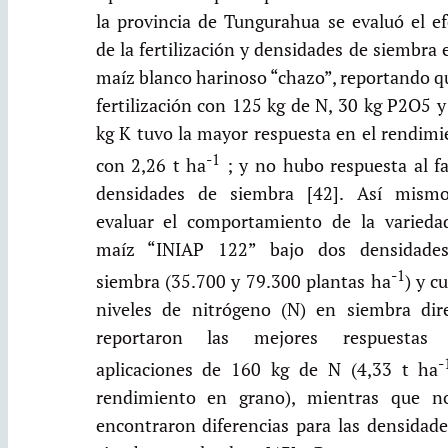
la provincia de Tungurahua se evaluó el ef
de la fertilización y densidades de siembra 
maíz blanco harinoso “chazo”, reportando q
fertilización con 125 kg de N, 30 kg P2O5 
kg K tuvo la mayor respuesta en el rendimi
-1
con 2,26 t ha
; y no hubo respuesta al fa
densidades de siembra [42]. Así mismo
evaluar el comportamiento de la varieda
maíz “INIAP 122” bajo dos densidade
-1
siembra (35.700 y 79.300 plantas ha
) y c
niveles de nitrógeno (N) en siembra dire
reportaron las mejores respuestas
-
aplicaciones de 160 kg de N (4,33 t ha
rendimiento en grano), mientras que n
encontraron diferencias para las densidade