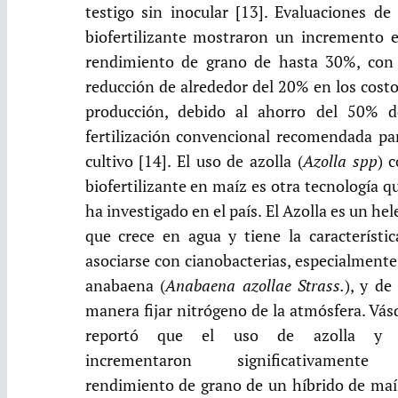
testigo sin inocular [13]. Evaluaciones de
biofertilizante mostraron un incremento e
rendimiento de grano de hasta 30%, con
reducción de alrededor del 20% en los cost
producción, debido al ahorro del 50% d
fertilización convencional recomendada par
cultivo [14]. El uso de azolla (
Azolla spp
) 
biofertilizante en maíz es otra tecnología q
ha investigado en el país. El Azolla es un he
que crece en agua y tiene la característic
asociarse con cianobacterias, especialment
anabaena (
Anabaena azollae Strass.
), y de
manera fijar nitrógeno de la atmósfera. Vá
reportó que el uso de azolla y 
incrementaron significativament
rendimiento de grano de un híbrido de maí