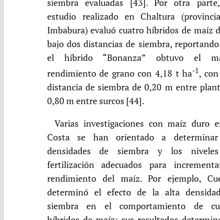
siembra evaluadas [43]. Por otra parte
estudio realizado en Chaltura (provinci
Imbabura) evaluó cuatro híbridos de maíz d
bajo dos distancias de siembra, reportando
el híbrido “Bonanza” obtuvo el m
-1
rendimiento de grano con 4,18 t ha
, con
distancia de siembra de 0,20 m entre plant
0,80 m entre surcos [44].
Varias investigaciones con maíz duro e
Costa se han orientado a determinar
densidades de siembra y los nivele
fertilización adecuados para incrementa
rendimiento del maíz. Por ejemplo, Cu
determinó el efecto de la alta densida
siembra en el comportamiento de cu
híbridos de maíz; sus resultados determin