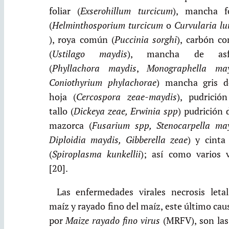
foliar (
Exserohillum turcicum
), mancha fo
(
Helminthosporium turcicum
o
Curvularia lu
), roya común (
Puccinia sorghi
), carbón c
(
Ustilago maydis
), mancha de asfa
(
Phyllachora maydis
,
Monographella may
Coniothyrium phylachorae
) mancha gris d
hoja (
Cercospora zeae-maydis
), pudrición
tallo (
Dickeya zeae, Erwinia spp
) pudrición 
mazorca (
Fusarium spp, Stenocarpella may
Diploidia maydis, Gibberella zeae
) y cinta
(
Spiroplasma kunkellii
); así como varios v
[20].
Las enfermedades virales necrosis letal
maíz y rayado fino del maíz, este último ca
por
Maize rayado fino virus
(MRFV), son las