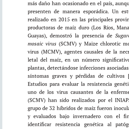
más daño han ocasionado en el país, aunqu
presenten de manera esporádica. Un est
realizado en 2015 en las principales provi
productoras de maíz duro (Los Ríos, Mana
Guayas), demostró la presencia de
Sugar
mosaic virus
(SCMV) y Maize chlorotic mo
virus (MCMV), agentes causales de la necr
letal del maíz, en un número significativ
plantas, detectándose infecciones asociada
síntomas graves y pérdidas de cultivos [
Estudios para evaluar la resistencia genét
uno de los virus causantes de la enferm
(SCMV) han sido realizados por el INIAP
grupo de 32 híbridos de maíz fueron inocul
y evaluados bajo invernadero con el fi
identificar resistencia genética al patóg