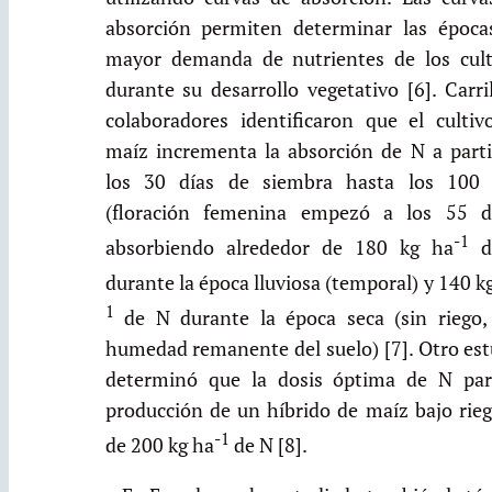
absorción permiten determinar las época
mayor demanda de nutrientes de los cult
durante su desarrollo vegetativo [6]. Carri
colaboradores identificaron que el cultiv
maíz incrementa la absorción de N a parti
los 30 días de siembra hasta los 100 
(floración femenina empezó a los 55 dí
-1
absorbiendo alrededor de 180 kg ha
d
durante la época lluviosa (temporal) y 140 k
1
de N durante la época seca (sin riego,
humedad remanente del suelo) [7]. Otro est
determinó que la dosis óptima de N par
producción de un híbrido de maíz bajo rieg
-1
de 200 kg ha
de N [8].