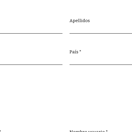
Apellidos
País
*
Obligatorio
*
Nombre usuario
*