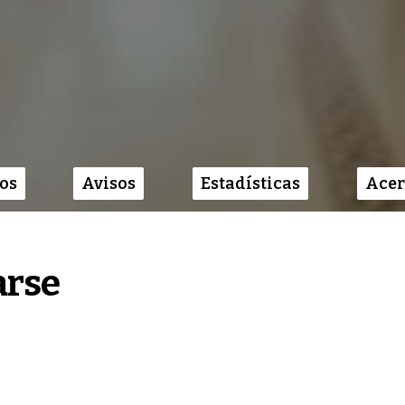
os
Avisos
Estadísticas
Acer
arse