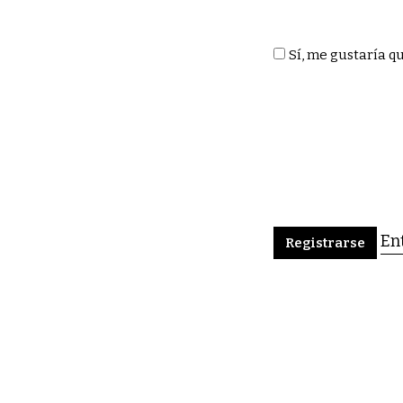
Sí, me gustaría q
En
Registrarse