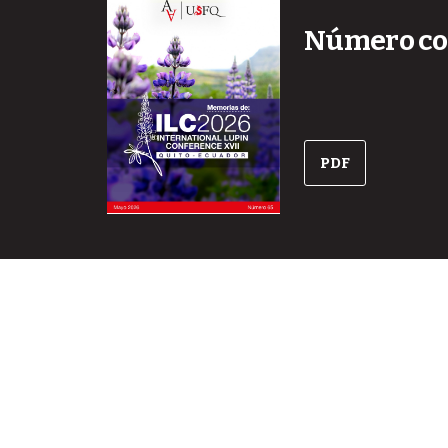
Número co
PDF