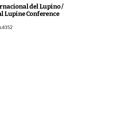
rnacional del Lupino /
al Lupine Conference
s.4352