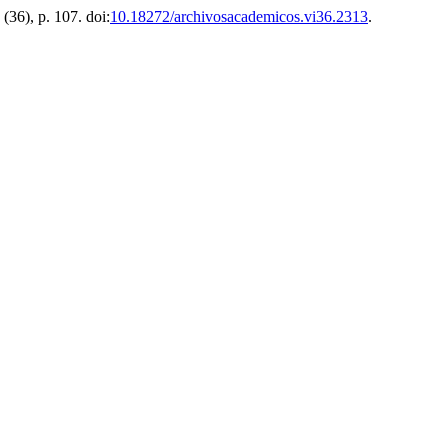
, (36), p. 107. doi:
10.18272/archivosacademicos.vi36.2313
.