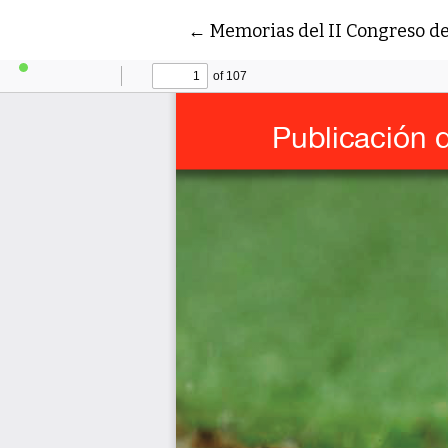
Volver a los detalles del artí
←
Memorias del II Congreso de