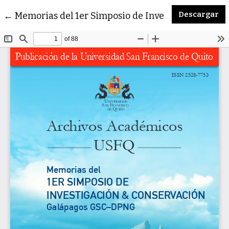
De
Volver a los detalles del artículo
Descargar
←
Memorias del 1er Simposio de Investigación & 