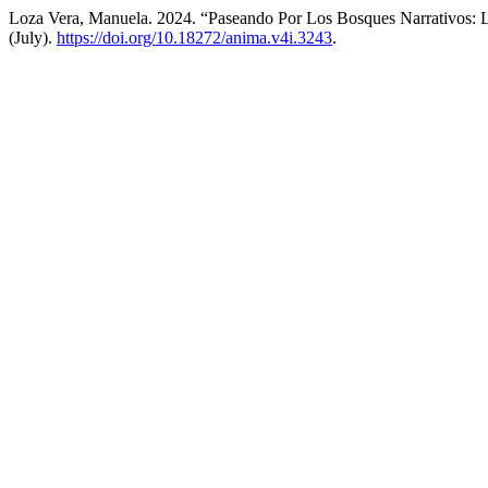
Loza Vera, Manuela. 2024. “Paseando Por Los Bosques Narrativos: L
(July).
https://doi.org/10.18272/anima.v4i.3243
.